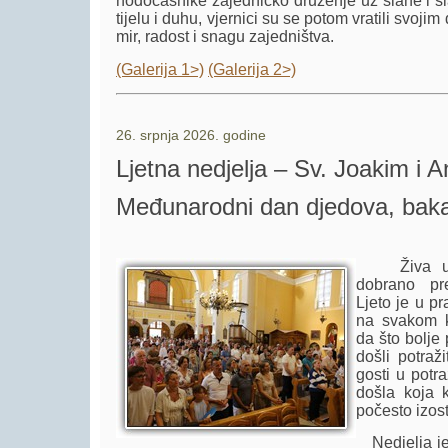
hodočasnike zajedničko druženje uz slane i sla
tijelu i duhu, vjernici su se potom vratili svo
mir, radost i snagu zajedništva.
(Galerija 1>)
(Galerija 2>)
26. srpnja 2026. godine
Ljetna nedjelja – Sv. Joakim i 
Međunarodni dan djedova, baka 
Živa u te
dobrano pre
Ljeto je u p
na svakom k
da što bolje 
došli potraži
gosti u potr
došla koja k
počesto izos
Nedjelja je,