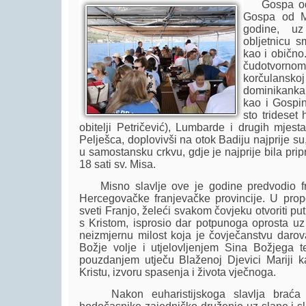
Gospa od O
Gospa od Mi
godine, u
obljetnicu s
kao i obično
čudotvorno
korčulanskoj
dominikanka
kao i Gospin
sto trideset
obitelji Petričević), Lumbarde i drugih mjest
Pelješca, doplovivši na otok Badiju najprije su,
u samostansku crkvu, gdje je najprije bila pri
18 sati sv. Misa.
Misno slavlje ove je godine predvodio fr
Hercegovačke franjevačke provincije. U propo
sveti Franjo, želeći svakom čovjeku otvoriti p
s Kristom, isprosio dar potpunoga oprosta uz 
neizmjernu milost koja je čovječanstvu daro
Božje volje i utjelovljenjem Sina Božjega 
pouzdanjem utječu Blaženoj Djevici Mariji k
Kristu, izvoru spasenja i života vječnoga.
Nakon euharistijskoga slavlja braća fr