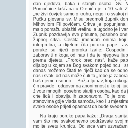
dan djedova, baka i starijih osoba. Sv. 
Pomoćnice kršćana u Orebiću je u 10 sati. 
„ne živi čovjek samo o kruhu, nego i o svakoj rije
Pučku pjevanu sv. Misu predmoli župnik don
Mihovilom Filipovićem. Crkva je popunjena v
malo pomažu ublažiti vrelinu, a ugodno je i vani
Župnik pozdravlja sve prisutne, posebno one 
župnoj crkvi. Čestita imendan onima koji 
interpretira, a dijelom čita poruku pape La
poruke su riječi proroka Izaije: Gospodi
zaboraviti nikoga od nas i da je njegova lju
prema djetetu. „Prorok pred nas“, kaže papa,
dijalog u kojem se Bog svakom pojedincu i sa
danas možemo čitati te riječi kao da se odn
nas i svaki od nas može čuti to „Tebe ja zabor
baš njemu osobno… Božja ljubav, koja nikoga
čin pravde i odgovor na anonimnost u kojoj lju
živote mnogih, posebno starijih osoba, kao da 
crte licâ i obavija ih zaboravom. To je on
stanovima gdje vlada samoća, kao i u mjestima
svake osobe prijeti opasnost da bude svedena na
Na kraju poruke papa kaže: „Draga starija b
vam što me svakodnevno podržavate svojim
molite svetu krunicu. Od srca vam uzvraćam