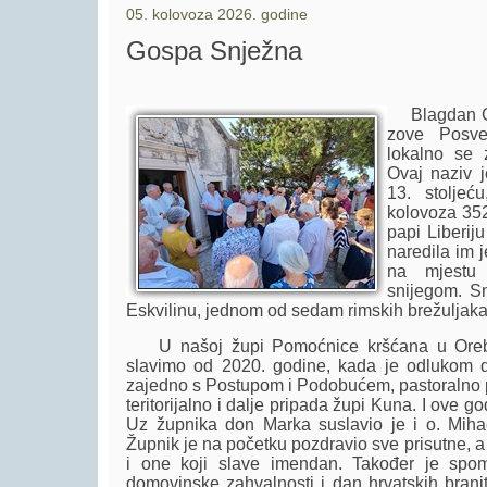
05. kolovoza 2026. godine
Gospa Snježna
Blagdan Go
zove Posvet
lokalno se 
Ovaj naziv j
13. stoljeć
kolovoza 35
papi Liberiju
naredila im j
na mjestu 
snijegom. Sn
Eskvilinu, jednom od sedam rimskih brežuljaka
U našoj župi Pomoćnice kršćana u Orebi
slavimo od 2020. godine, kada je odlukom 
zajedno s Postupom i Podobućem, pastoralno pr
teritorijalno i dalje pripada župi Kuna. I ove god
Uz župnika don Marka suslavio je i o. Mihae
Župnik je na početku pozdravio sve prisutne, a
i one koji slave imendan. Također je spo
domovinske zahvalnosti i dan hrvatskih branite