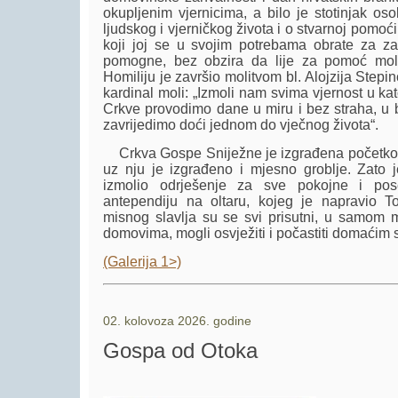
okupljenim vjernicima, a bilo je stotinjak os
ljudskog i vjerničkog života i o stvarnoj pom
koji joj se u svojim potrebama obrate za z
pomogne, bez obzira da lije za pomoć mole p
Homiliju je završio molitvom bl. Alojzija Stepin
kardinal moli: „Izmoli nam svima vjernost u kato
Crkve provodimo dane u miru i bez straha, u b
zavrijedimo doći jednom do vječnog života“.
Crkva Gospe Sniježne je izgrađena početko
uz nju je izgrađeno i mjesno groblje. Zato 
izmolio odrješenje za sve pokojne i po
antependiju na oltaru, kojeg je napravio T
misnog slavlja su se svi prisutni, u samom mj
domovima, mogli osvježiti i počastiti domaćim s
(Galerija 1>)
02. kolovoza 2026. godine
Gospa od Otoka