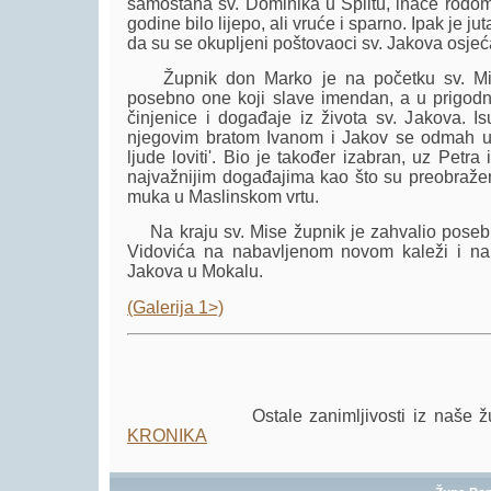
samostana sv. Dominika u Splitu, inače rodom 
godine bilo lijepo, ali vruće i sparno. Ipak je 
da su se okupljeni poštovaoci sv. Jakova osjeć
Župnik don Marko je na početku sv. Mise
posebno one koji slave imendan, a u prigodno
činjenice i događaje iz života sv. Jakova. 
njegovim bratom Ivanom i Jakov se odmah upu
ljude loviti'. Bio je također izabran, uz Petr
najvažnijim događajima kao što su preobražen
muka u Maslinskom vrtu.
Na kraju sv. Mise župnik je zahvalio posebno
Vidovića na nabavljenom novom kaleži i na s
Jakova u Mokalu.
(Galerija 1>)
Ostale zanimljivosti iz naše župe mo
KRONIKA