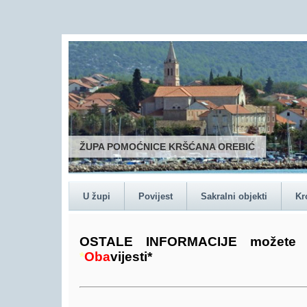
U župi
Povijest
Sakralni objekti
Kr
O
S
T
A
L
E
I
N
F
O
R
M
A
C
I
J
E
m
o
ž
e
t
e
*
O
b
a
v
i
j
e
s
t
i
*