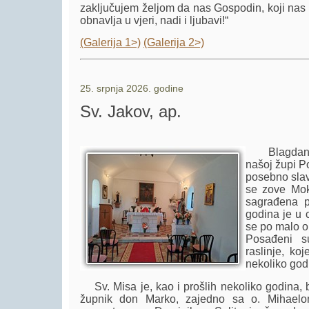
zaključujem željom da nas Gospodin, koji nas 
obnavlja u vjeri, nadi i ljubavi!“
(Galerija 1>)
(Galerija 2>)
25. srpnja 2026. godine
Sv. Jakov, ap.
Blagdan sv
našoj župi P
posebno slav
se zove Moka
sagrađena p
godina je u 
se po malo o
Posađeni s
raslinje, ko
nekoliko god
Sv. Misa je, kao i prošlih nekoliko godina, bi
župnik don Marko, zajedno sa o. Mihaelo