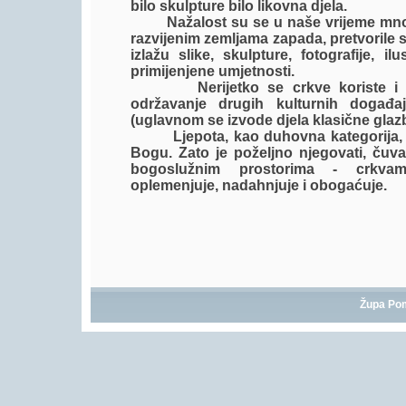
bilo skulpture bilo likovna djela.
Nažalost su se u naše vrijeme mnoge
razvijenim zemljama zapada, pretvorile 
izlažu slike, skulpture, fotografije, ilus
primijenjene umjetnosti.
Nerijetko se crkve koriste i kao
održavanje drugih kulturnih događa
(uglavnom se izvode djela klasične glazbe
Ljepota, kao duhovna kategorija, im
Bogu. Zato je poželjno njegovati, čuva
bogoslužnim prostorima - crkva
oplemenjuje, nadahnjuje i obogaćuje.
Župa Po