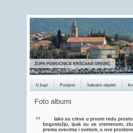
ŽUPA POMOĆNICE KRŠĆANA OREBIĆ
U župi
Povijest
Sakralni objekti
Kr
Foto albumi
Iako su crkve u prvom redu prostori
bogoslužju, ipak su se vremenom, zb
prema svecima i svetom, u ove prostore 