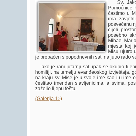
Sv. Jakova
Pomoćnice k
častimo u Mo
ima zavjetnu
posvećenu nj
cijeli prost
posebno skr
Mihael Mario
mjesta, koji 
Misu ujutro 
je prebačen s popodnevnih sati na jutro rado ve
Iako je rani jutarnji sat, ipak se okupio lijepi
homiliji, na temelju evanđeoskog izvještaja, g
na kraju sv. Mise je u svoje ime kao i u ime
čestitao imendan slavljenicima, a svima, po
zaželio lijepu feštu.
(Galerija 1>)