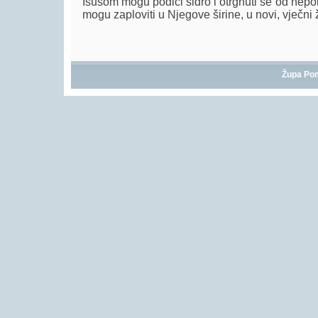
Isusom mogu podići sidro i otrgnuti se od nep
mogu zaploviti u Njegove širine, u novi, vječni ž
Župa Po