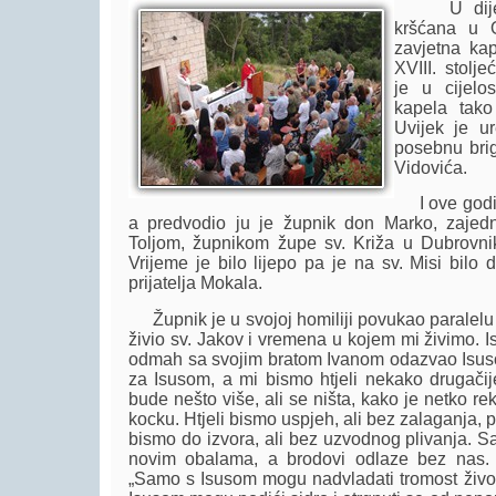
U dijelu
kršćana u O
zavjetna kap
XVIII. stolj
je u cijelo
kapela tako 
Uvijek je ur
posebnu brig
Vidovića.
I ove godine
a predvodio ju je župnik don Marko, zaje
Toljom, župnikom župe sv. Križa u Dubrovni
Vrijeme je bilo lijepo pa je na sv. Misi bilo 
prijatelja Mokala.
Župnik je u svojoj homiliji povukao paralel
živio sv. Jakov i vremena u kojem mi živimo. I
odmah sa svojim bratom Ivanom odazvao Isu
za Isusom, a mi bismo htjeli nekako drugačije
bude nešto više, ali se ništa, kako je netko r
kocku. Htjeli bismo uspjeh, ali bez zalaganja, pl
bismo do izvora, ali bez uzvodnog plivanja. S
novim obalama, a brodovi odlaze bez nas. 
„Samo s Isusom mogu nadvladati tromost život