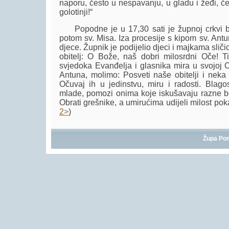
naporu, često u nespavanju, u gladu i žeđi, če
golotinji!“
Popodne je u 17,30 sati je župnoj crkvi bi
potom sv. Misa. Iza procesije s kipom sv. Antu
djece. Župnik je podijelio djeci i majkama slič
obitelj: O Bože, naš dobri milosrdni Oče! T
svjedoka Evanđelja i glasnika mira u svojoj C
Antuna, molimo: Posveti naše obitelji i neka r
Očuvaj ih u jedinstvu, miru i radosti. Blagos
mlade, pomozi onima koje iskušavaju razne bol
Obrati grešnike, a umirućima udijeli milost poka
2>
)
Župa Po