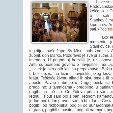
I ove smo g
Padovanskog
kršćana u Or
u 9 sati 
Stankovićima
kipom sv. A
sati. (
Pogleda
Iako je pr
momentu je
Stankoviće, o
tog dijela naše župe. Sv. Misu i pobožnost sv. A
župnik don Marko. Pozdravio je sve prisutne, a
imendan. U prigodnoj homiliji je, uz osnovn
Antuna, posebno govorio o navjestiteljima Eva
„Uvijek je bilo onih koji su prepoznavali Božj
I, bez obzira na težinu navjestiteljskog križa
kraja. Teškoće životu nikad ih nisu smele ili 
apostol Pavao nabrojio u Drugoj poslanici
preobilno; u tamnicama - preobilno; u batina
pogiblima - često. Od Židova primio sam p
jednu. Triput sam bio šiban, jednom kamenova
jednu noć i dan proveo sam u bezdanu. Česta p
pogibli od razbojnika, pogibli od sunarodnjaka
u gradu, pogibli u pustinji, pogibli na moru, pog