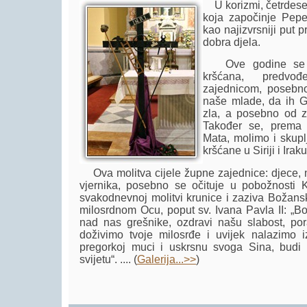
U korizmi, četrdeset
koja započinje Pepe
kao najizvrsniji put p
dobra djela.
Ove godine se u
kršćana, predvo
zajednicom, posebno
naše mlade, da ih 
zla, a posebno od z
Također se, prema 
Mata, molimo i skup
kršćane u Siriji i Iraku
Ova molitva cijele župne zajednice: djece, m
vjernika, posebno se očituje u pobožnosti K
svakodnevnoj molitvi krunice i zaziva Božan
milosrdnom Ocu, poput sv. Ivana Pavla II: „Bo
nad nas grešnike, ozdravi našu slabost, por
doživimo tvoje milosrđe i uvijek nalazimo 
pregorkoj muci i uskrsnu svoga Sina, budi
svijetu“. .... (
Galerija...>>
)