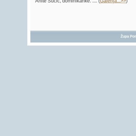
Anite Sučić, dominikanke. .... (
Galerija...>>
)
Župa Po