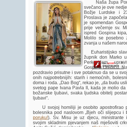
Naša župa Pomoćn
svečano je ove nedje
Božje Lurdske i 23
Proslava je započela
je spomendan Gospe
prije večernje sv. Mi
Player.
ispred Gospina kipa,
Molilo se posebno z
zvanja u našem narodu
Euharistijsko slavlj
župnik don Marko u 
Perkovićem, uprav
Gospe u Orebiću. Na
pozdravio prisutne i sve potaknuo da se u svo
onih najpotrebnijih: starih i nemoćnih, bolesn
doma i roda. „Dao Bog“, rekao je, „da budu usliš
svetog pape Ivana Pavla II, kada je molio d
božanske ljubavi, svaka ljudska obitelj posta
ljubavi“.
U svojoj homiliji je osobito apostrofirao
bolesnika pod naslovom „Bjeh oči slijepcu i 
poruku!
). Sv. Misu je uz djecu, ministrante 
svojim skladnim pjevanjem naš mješoviti crk