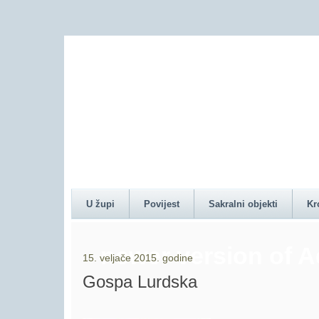
Content on this pag
U župi
Povijest
Sakralni objekti
Kr
newer version of 
15. veljače 2015. godine
Gospa Lurdska